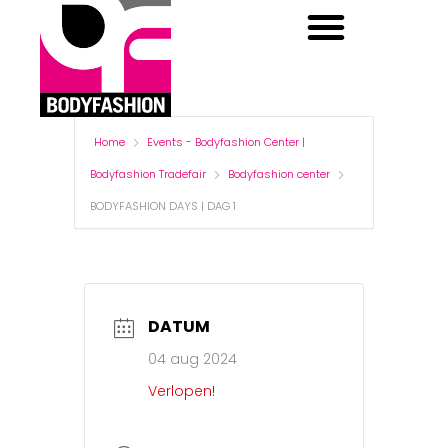
BODYFASHION CENTER
BODYFASHION DAYS
Home
Events - Bodyfashion Center |
Bodyfashion Tradefair
Bodyfashion center
BODYFASHION DAYS | DAG 1
DATUM
04 aug 2024
Verlopen!