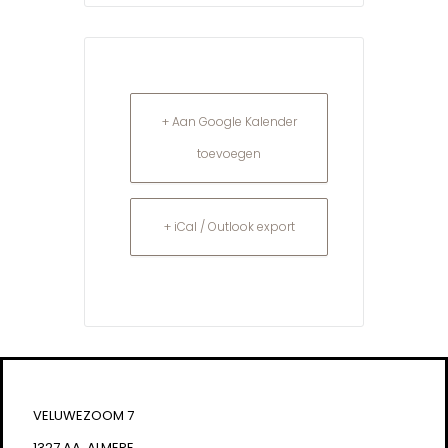
+ Aan Google Kalender
toevoegen
+ iCal / Outlook export
VELUWEZOOM 7
1327 AA, ALMERE