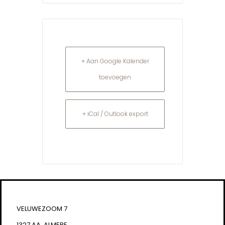
+ Aan Google Kalender
toevoegen
+ iCal / Outlook export
VELUWEZOOM 7
1327 AA, ALMERE