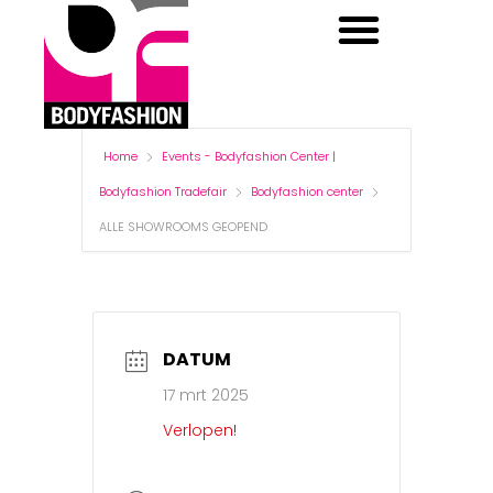
BODYFASHION CENTER
BODYFASHION DAYS
Home
Events - Bodyfashion Center |
Bodyfashion Tradefair
Bodyfashion center
ALLE SHOWROOMS GEOPEND
DATUM
17 mrt 2025
Verlopen!