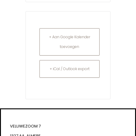
+ Aan Google Kalender
toevoegen
+ iCal / Outlook export
VELUWEZOOM 7
1327 AA, ALMERE