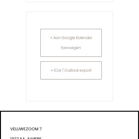
+ Aan Google Kalender
toevoegen
+ iCal / Outlook export
VELUWEZOOM 7
1327 AA, ALMERE