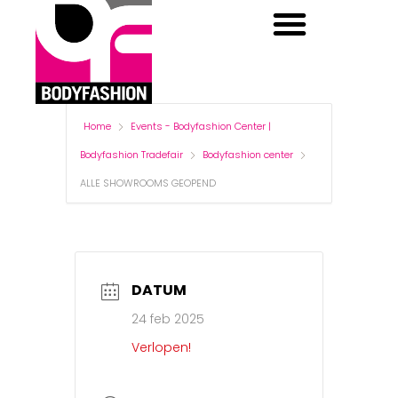
BODYFASHION CENTER
BODYFASHION DAYS
Home
Events - Bodyfashion Center |
Bodyfashion Tradefair
Bodyfashion center
ALLE SHOWROOMS GEOPEND
DATUM
24 feb 2025
Verlopen!