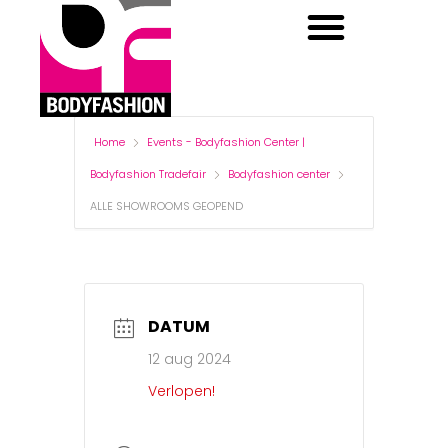
BODYFASHION CENTER
BODYFASHION DAYS
Home
Events - Bodyfashion Center |
Bodyfashion Tradefair
Bodyfashion center
ALLE SHOWROOMS GEOPEND
DATUM
12 aug 2024
Verlopen!