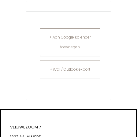
+ Aan Google Kalender
toevoegen
+ iCal / Outlook export
VELUWEZOOM 7
1327 AA, ALMERE