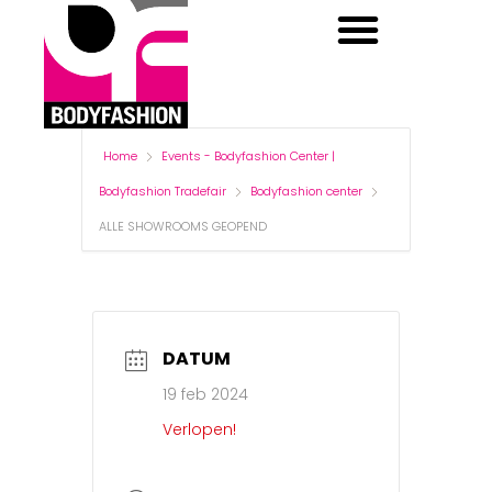
BODYFASHION CENTER
BODYFASHION DAYS
Home
Events - Bodyfashion Center |
Bodyfashion Tradefair
Bodyfashion center
ALLE SHOWROOMS GEOPEND
DATUM
19 feb 2024
Verlopen!